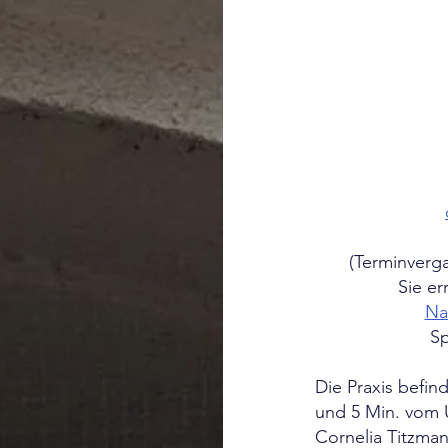
(Terminverga
Sie er
Na
Sp
Die Praxis befin
und 5 Min. vom U
Cornelia Titzmann