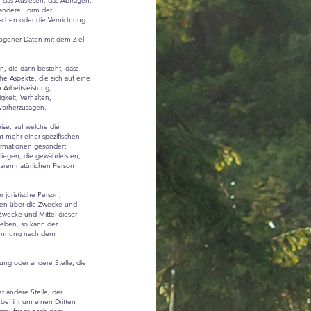
 das Auslesen, das Abfragen,
 andere Form der
schen oder die Vernichtung.
zogener Daten mit dem Ziel,
n, die darin besteht, dass
 Aspekte, die sich auf eine
Arbeitsleistung,
gkeit, Verhalten,
 vorherzusagen.
ise, auf welche die
 mehr einer spezifischen
ormationen gesondert
egen, die gewährleisten,
baren natürlichen Person
r juristische Person,
eren über die Zwecke und
Zwecke und Mittel dieser
geben, so kann der
enennung nach dem
htung oder andere Stelle, die
er andere Stelle, der
ei ihr um einen Dritten