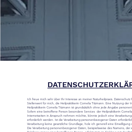
DATENSCHUTZERKLÄ
Ich freue mich sehr über Ihr Interesse an meiner Naturheilpraxis. Datenschut
Stellenwert für mich, die Heilpraktikerin Cornelia Titzmann. Eine Nutzung der I
Heilpraktikerin Cornelia Titzmann ist grundsätzlich ohne jede Angabe person
Sofern eine betroffene Person besondere Services der Heilpraktikerin C
orneli
Internetseiten in Anspruch nehmen möchte, könnte jedoch eine Verarbeitu
erforderlich werden. Ist die Verarbeitung personenbezogener Daten erforderlic
Verarbeitung keine gesetzliche Grundlage, hole ich generell eine Einwilligung
Die Verarbeitung personenbezogener Daten, beispielsweise des Namens, der An