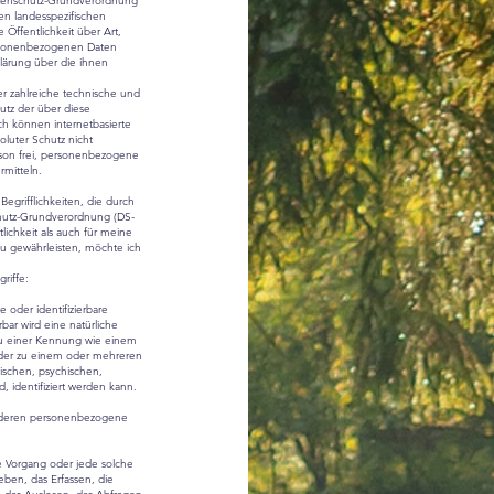
Datenschutz-Grundverordnung
en landesspezifischen
Öffentlichkeit über Art,
rsonenbezogenen Daten
klärung über die ihnen
her zahlreiche technische und
tz der über diese
ch können internetbasierte
oluter Schutz nicht
rson frei, personenbezogene
rmitteln.
Begrifflichkeiten, die durch
chutz-Grundverordnung (DS-
lichkeit als auch für meine
zu gewährleisten, möchte ich
riffe:
e oder identifizierbare
bar wird eine natürliche
 zu einer Kennung wie einem
der zu einem oder mehreren
ischen, psychischen,
nd, identifiziert werden kann.
on, deren personenbezogene
te Vorgang oder jede solche
en, das Erfassen, die