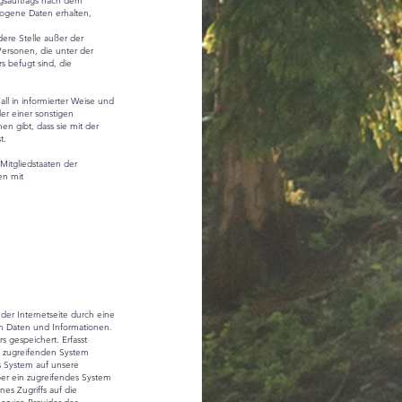
gsauftrags nach dem
zogene Daten erhalten,
ndere Stelle außer der
Personen, die unter der
s befugt sind, die
all in informierter Weise und
er einer sonstigen
n gibt, dass sie mit der
t.
Mitgliedstaaten der
en mit
 der Internetseite durch eine
en Daten und Informationen.
 gespeichert. Erfasst
m zugreifenden System
es System auf unsere
ber ein zugreifendes System
nes Zugriffs auf die