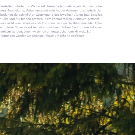
r erstellten Inhalte und Werke auf diesen Seiten unterliegen dem deutschen
igung, Bearbeitung, Verbreitung und jede Art der Verwertung außerhalb der
edürfen der schriftlichen Zustimmung des jeweiligen Autors bzw. Erstellers.
Seite sind nur für den privaten, nicht kommerziellen Gebrauch gestattet.
 Seite nicht vom Betreiber erstellt wurden, werden die Urheberrechte Dritter
 Inhalte Dritter als solche gekennzeichnet. Sollten Sie trotzdem auf eine
merksam werden, bitten wir um einen entsprechenden Hinweis. Bei
letzungen werden wir derartige Inhalte umgehend entfernen.