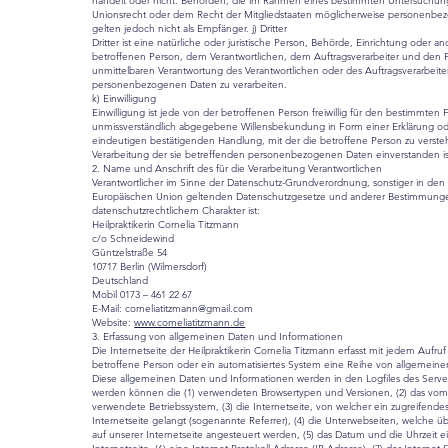
handelt oder nicht. Behörden, die im Rahmen eines bestimmten Untersuchun
Unionsrecht oder dem Recht der Mitgliedstaaten möglicherweise personenbe
gelten jedoch nicht als Empfänger. j) Dritter
Dritter ist eine natürliche oder juristische Person, Behörde, Einrichtung oder a
betroffenen Person, dem Verantwortlichen, dem Auftragsverarbeiter und den 
unmittelbaren Verantwortung des Verantwortlichen oder des Auftragsverarbeiter
personenbezogenen Daten zu verarbeiten.
k) Einwilligung
Einwilligung ist jede von der betroffenen Person freiwillig für den bestimmten F
unmissverständlich abgegebene Willensbekundung in Form einer Erklärung od
eindeutigen bestätigenden Handlung, mit der die betroffene Person zu verstehe
Verarbeitung der sie betreffenden personenbezogenen Daten einverstanden is
2. Name und Anschrift des für die Verarbeitung Verantwortlichen
Verantwortlicher im Sinne der Datenschutz-Grundverordnung, sonstiger in den 
Europäischen Union geltenden Datenschutzgesetze und anderer Bestimmung
datenschutzrechtlichem Charakter ist:
Heilpraktikerin Cornelia Titzmann
c/o Schneidewind
Güntzelstraße 54
10717 Berlin (Wilmersdorf)
Deutschland
Mobil 0173 – 461 22 67
E-Mail:
corneliatitzmann@gmail.com
Website:
www.corneliatitzmann.de
3. Erfassung von allgemeinen Daten und Informationen
Die Internetseite der Heilpraktikerin Cornelia Titzmann erfasst mit jedem Aufruf
betroffene Person oder ein automatisiertes System eine Reihe von allgemein
Diese allgemeinen Daten und Informationen werden in den Logfiles des Servers
werden können die (1) verwendeten Browsertypen und Versionen, (2) das vo
verwendete Betriebssystem, (3) die Internetseite, von welcher ein zugreifend
Internetseite gelangt (sogenannte Referrer), (4) die Unterwebseiten, welche ü
auf unserer Internetseite angesteuert werden, (5) das Datum und die Uhrzeit ei