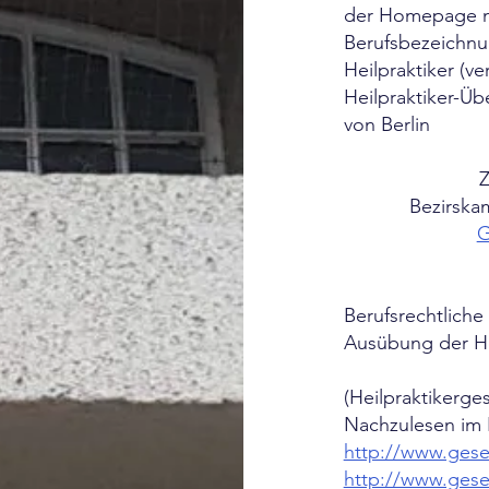
der Homepage na
Berufsbezeichnu
Heilpraktiker (v
Heilpraktiker-Ü
von Berlin
Z
Bezirska
G
Berufsrechtlich
Ausübung der He
(Heilpraktikerg
Nachzulesen im I
http://www.geset
http://www.gese