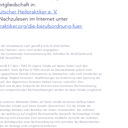
tgliedschaft in:
scher Heilpraktiker e. V.
Nachzulesen im Internet unter
raktiker.org/die-berufsordnung-fuer-
on der Umsatzsteuer nach gemäß § 4 Nr.14 UStG befreit.
rnelia Titzmann, wenn nicht anders angegeben.
g: Die Continentale Sachversicherung AG, Ruhrallee 92, 44139 Dortmund,
lik Deutschland
 gemäß § 7 Abs.1 TMG für eigene Inhalte auf diesen Seiten nach den
rtlich. Nach §§ 8 bis 10 TMG sind wir als Diensteanbieter jedoch nicht
oder gespeicherte fremde Informationen zu überwachen oder nach Umständen zu
widrige Tätigkeit hinweisen. Verpflichtungen zur Entfernung oder Sperrung der
ach den allgemeinen Gesetzen bleiben hiervon unberührt. Eine
edoch erst ab dem Zeitpunkt der Kenntnis einer konkreten Rechtsverletzung
 von entsprechenden Rechtsverletzungen werden wir diese Inhalte umgehend
u externen Webseiten Dritter, auf deren Inhalte wir keinen Einfluss haben.
e fremden Inhalte auch keine Gewähr übernehmen. Für die Inhalte der
r jeweilige Anbieter oder Betreiber der Seiten verantwortlich. Die verlinkten
der Verlinkung auf mögliche Rechtsverstöße überprüft. Rechtswidrige Inhalte
nkung nicht erkennbar. Eine permanente inhaltliche Kontrolle der verlinkten
ete Anhaltspunkte einer Rechtsverletzung nicht zumutbar. Bei Bekanntwerden
en wir derartige Links umgehend entfernen.