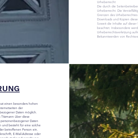
Urheberrecht
Die durch die Seitenbetreibe
Urheberrecht. Die Vervielfält
Grenzen des Urheberrechtes b
Downloads und Kopien dieser 
Soweit die Inhalte auf dieser
beachtet. Insbesondere werden
Urheberrechtsverletzung auf
Bekanntwerden von Rechtsver
RUNG
z hat einen besonders hohen
nternetseiten der
enbezogener Daten möglich.
a Titzmann über diese
ng personenbezogener Daten
h und besteht für eine solche
 der betroffenen Person ein.
schrift, E-Mail-Adresse oder