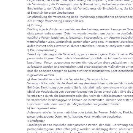
Organisation, das Ordnen, die Speicherung, die Anpassung oder Veränderung,
die Verwendung, die Offenlegung durch Übermittlung, Verbreitung oder eine
Bereitstellung, den Abgleich oder die Verknüpfung, die Einschränkung, das Lö
d) Einschränkung der Verarbeitung
Einschränkung der Verarbeitung ist die Markierung gespeicherter personenbe
ihre künftige Verarbeitung einzuschränken.
e) Profiling
Profiling ist jede Art der automatisierten Verarbeitung personenbezogener Date
diese personenbezogenen Daten verwendet werden, um bestimmte persönliche
natürliche Person beziehen, zu bewerten, insbesondere, um Aspekte bezüglich 
wirtschaftlicher Lage, Gesundheit, persönlicher Vorlieben, Interessen, Zuverlässi
Aufenthaltsort oder Ortswechsel dieser natürlichen Person zu analysieren oder
f) Pseudonymisierung
Pseudonymisierung ist die Verarbeitung personenbezogener Daten in einer We
personenbezogenen Daten ohne Hinzuziehung zusätzlicher Informationen nicht
betroffenen Person zugeordnet werden können, sofern diese zusätzlichen Inf
aufbewahrt werden und technischen und organisatorischen Maßnahmen unterli
dass die personenbezogenen Daten nicht einer identifizierten oder identifizier
zugewiesen werden.
g) Verantwortlicher oder für die Verarbeitung Verantwortlicher
Verantwortlicher oder für die Verarbeitung Verantwortlicher ist die natürliche ode
Behörde, Einrichtung oder andere Stelle, die allein oder gemeinsam mit and
Mittel der Verarbeitung von personenbezogenen Daten entscheidet. Sind die 
Verarbeitung durch das Unionsrecht oder das Recht der Mitgliedstaaten vorge
Verantwortliche beziehungsweise können die bestimmten Kriterien seiner B
Unionsrecht oder dem Recht der Mitgliedstaaten vorgesehen werden.
h) Auftragsverarbeiter
Auftragsverarbeiter ist eine natürliche oder juristische Person, Behörde, Einric
personenbezogene Daten im Auftrag des Verantwortlichen verarbeitet.
i) Empfänger
Empfänger ist eine natürliche oder juristische Person, Behörde, Einrichtung od
personenbezogene Daten offengelegt werden, unabhängig davon, ob es sich b