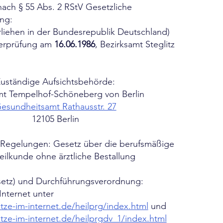
ch § 55 Abs. 2 RStV Gesetzliche
ng:
erliehen in der Bundesrepublik Deutschland)
berprüfung am
16.06.1986
, Bezirksamt Steglitz
uständige Aufsichtsbehörde:
mt Tempelhof-Schöneberg von Berlin
esundheitsamt Rathausstr. 27
12105 Berlin
e Regelungen: Gesetz über die berufsmäßige
ilkunde ohne ärztliche Bestallung
esetz) und Durchführungsverordnung:
nternet unter
ze-im-internet.de/heilprg/index.html
und
tze-im-internet.de/heilprgdv_1/index.html