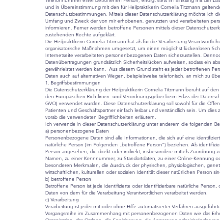
Telefonnummer einer betroffenen Person, erfolgt stets im Einklang mit der 
und in Übereinstimmung mit den für Heilpraktikerin Cornelia Titzmann geltend
Datenschutzbestimmungen. Mittels dieser Datenschutzerklärung möchte ich die 
Umfang und Zweck der von mir erhobenen, genutzten und verarbeiteten pe
informieren. Ferner werden betroffene Personen mittels dieser Datenschutzer
zustehenden Rechte aufgeklärt.
Die Heilpraktikerin Cornelia Titzmann hat als für die Verarbeitung Verantwortlic
organisatorische Maßnahmen umgesetzt, um einen möglichst lückenlosen Schu
Internetseite verarbeiteten personenbezogenen Daten sicherzustellen. Denno
Datenübertragungen grundsätzlich Sicherheitslücken aufweisen, sodass ein abs
gewährleistet werden kann. Aus diesem Grund steht es jeder betroffenen Pe
Daten auch auf alternativen Wegen, beispielsweise telefonisch, an mich zu übe
1. Begriffsbestimmungen
Die Datenschutzerklärung der Heilpraktikerin Cornelia Titzmann beruht auf den 
den Europäischen Richtlinien- und Verordnungsgeber beim Erlass der Datens
GVO) verwendet wurden. Diese Datenschutzerklärung soll sowohl für die Öffent
Patienten und Geschäftspartner einfach lesbar und verständlich sein. Um dies 
vorab die verwendeten Begrifflichkeiten erläutern.
Ich verwende in dieser Datenschutzerklärung unter anderem die folgenden Beg
a) personenbezogene Daten
Personenbezogene Daten sind alle Informationen, die sich auf eine identifiziert
natürliche Person (im Folgenden „betroffene Person“) beziehen. Als identifizier
Person angesehen, die direkt oder indirekt, insbesondere mittels Zuordnung
Namen, zu einer Kennnummer, zu Standortdaten, zu einer Online-Kennung o
besonderen Merkmalen, die Ausdruck der physischen, physiologischen, genet
wirtschaftlichen, kulturellen oder sozialen Identität dieser natürlichen Person si
b) betroffene Person
Betroffene Person ist jede identifizierte oder identifizierbare natürliche Pers
Daten von dem für die Verarbeitung Verantwortlichen verarbeitet werden.
c) Verarbeitung
Verarbeitung ist jeder mit oder ohne Hilfe automatisierter Verfahren ausgeführ
Vorgangsreihe im Zusammenhang mit personenbezogenen Daten wie das Erheb