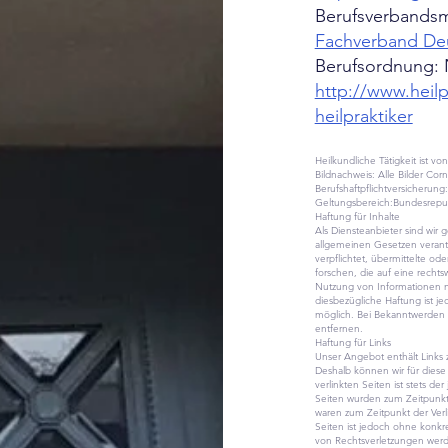
Berufsverbandsmi
Fachverband Deut
Berufsordnung: 
http://www.heilp
heilpraktiker
Heilkundliche Tätigkeit ist v
Bildnachweis: Alle Bilder Co
Berufshaftpflichtversicherun
Geltungsbereich:Bundesrepub
Haftung für Inhalte
Als Diensteanbieter sind wir
allgemeinen Gesetzen verantwo
verpflichtet, übermittelte 
forschen, die auf eine rechts
Nutzung von Informationen n
diesbezügliche Haftung ist j
möglich. Bei Bekanntwerden
entfernen.
Haftung für Links
Unser Angebot enthält Links z
Deshalb können wir für dies
verlinkten Seiten ist stets de
Seiten wurden zum Zeitpunkt 
waren zum Zeitpunkt der Verli
Seiten ist jedoch ohne konkr
von Rechtsverletzungen werd